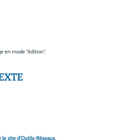
age en mode "édition".
TEXTE
ur le site d'Outils-Réseaux
.