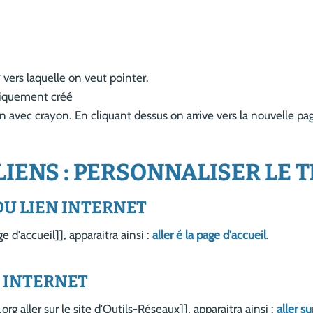
vers laquelle on veut pointer.
atiquement créé
ien avec crayon. En cliquant dessus on arrive vers la nouvelle p
LIENS : PERSONNALISER LE 
DU LIEN INTERNET
e d'accueil]], apparaitra ainsi :
aller é la page d'accueil
.
S INTERNET
org aller sur le site d'Outils-Réseaux]], apparaitra ainsi :
aller s