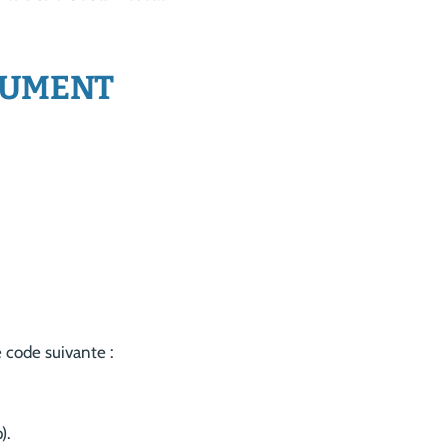
CUMENT
e code suivante :
).