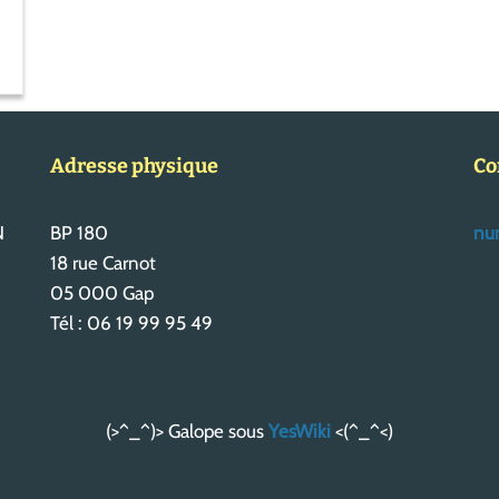
Adresse physique
Co
N
BP 180
num
18 rue Carnot
05 000 Gap
Tél : 06 19 99 95 49
(>^_^)> Galope sous
YesWiki
<(^_^<)