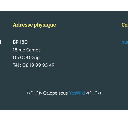
Adresse physique
Co
N
BP 180
num
18 rue Carnot
05 000 Gap
Tél : 06 19 99 95 49
(>^_^)> Galope sous
YesWiki
<(^_^<)