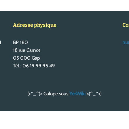
Adresse physique
Co
N
BP 180
num
18 rue Carnot
05 000 Gap
Tél : 06 19 99 95 49
(>^_^)> Galope sous
YesWiki
<(^_^<)