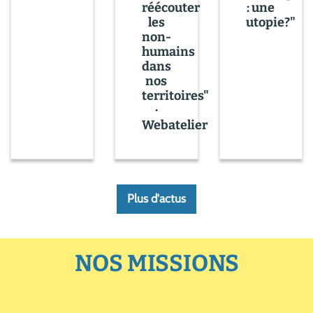
réécouter
: une
les
utopie?"
non-
humains
dans
nos
territoires"
·
Webatelier
Plus d'actus
NOS MISSIONS