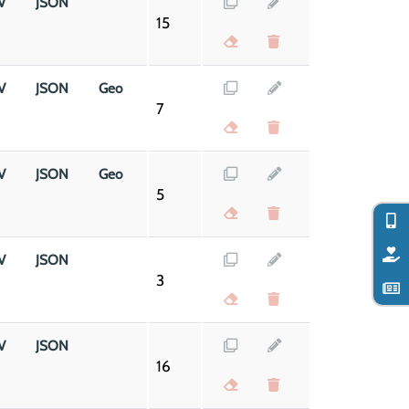
V
JSON
15
V
JSON
Geo
7
V
JSON
Geo
5
V
JSON
3
V
JSON
16