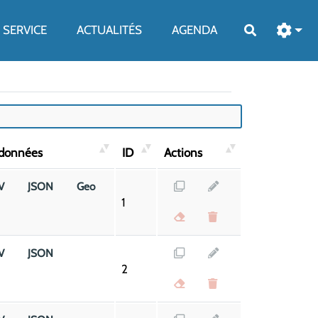
SERVICE
ACTUALITÉS
AGENDA
Rechercher
 données
ID
Actions
V
JSON
Geo
1
V
JSON
2