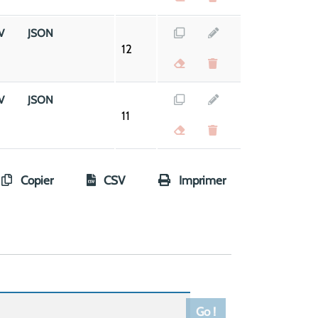
V
JSON
12
V
JSON
11
Copier
CSV
Imprimer
Go !