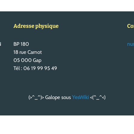
Adresse physique
Co
N
BP 180
num
18 rue Carnot
05 000 Gap
Tél : 06 19 99 95 49
(>^_^)> Galope sous
YesWiki
<(^_^<)