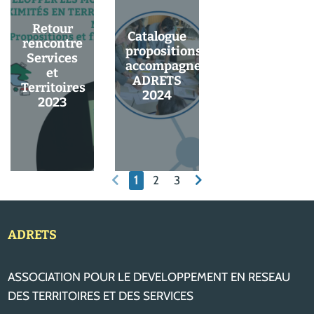
Retour
Catalogue
rencontre
propositions
Services
accompagnement
et
ADRETS
Territoires
2024
2023
1
2
3
ADRETS
ASSOCIATION POUR LE DEVELOPPEMENT EN RESEAU
DES TERRITOIRES ET DES SERVICES