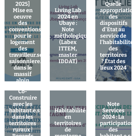
2025]
Quelle
Mise en
Living Lab
appropriatio
oeuvre
2024 en
des
des
Ubaye :
dispositifs
conventions
Note
d'Etat au
pour le
méthologique
service de
logement
(Labex
l'habitabilité
des
ITTEM,
des
travailleur.ses
master
territoires
saisonniere.es
IDDAT)
? Etat des
dans le
lieux 2024
massif
alpin
Co-
Construire
avec les
Note
habitant.e.s
Habitabilité
Services
dans les
en
2024 : La
territoires
territoires
participation
ruraux |
de
des
Regards
montagne
habitant.e.s