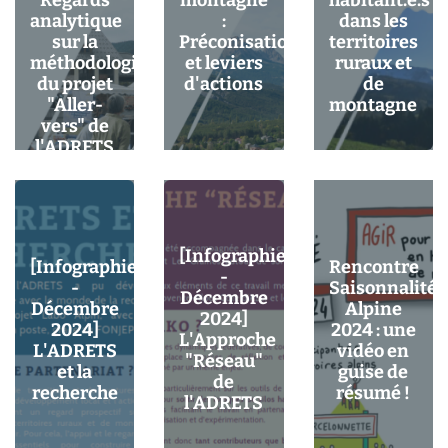
analytique
:
dans les
sur la
Préconisations
territoires
méthodologie
et leviers
ruraux et
du projet
d'actions
de
"Aller-
montagne
vers" de
l'ADRETS
[Infographie
[Infographie
Rencontre
-
-
Saisonnalité
Décembre
Décembre
Alpine
2024]
2024]
2024 : une
L'Approche
L'ADRETS
vidéo en
"Réseau"
et la
guise de
de
recherche
résumé !
l'ADRETS