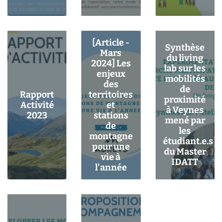
[Article -
Synthèse
Mars
du living
2024] Les
lab sur les
enjeux
mobilités
des
de
Rapport
territoires
proximité
Activité
et
à Veynes
2023
stations
mené par
de
les
montagne
étudiant.e.s
pour une
du Master
vie à
IDATT
l'année