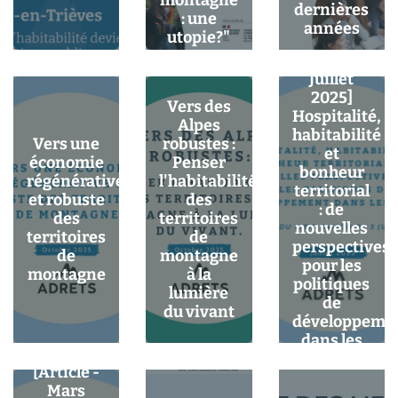
montagne
dernières
: une
années
utopie?"
[Article -
Juillet
2025]
Vers des
Hospitalité,
Alpes
habitabilité
Vers une
robustes :
et
économie
Penser
bonheur
régénérative
l'habitabilité
territorial
et robuste
des
: de
des
territoires
nouvelles
territoires
de
perspectives
de
montagne
pour les
montagne
à la
politiques
lumière
de
du vivant
développeme
dans les
Alpes ?
[Article -
Mars