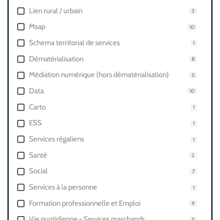
Lien rural / urbain
3
Msap
10
Schema territorial de services
1
Dématérialisation
8
Médiation numérique (hors dématérialisation)
5
Data
10
Carto
1
ESS
1
Services régaliens
1
Santé
2
Social
7
Services à la personne
1
Formation professionnelle et Emploi
9
Vie quotidienne - Services marchands
5