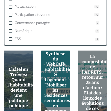
Mutualisation
10
Participation citoyenne
10
Gouvernance partagée
7
Numérique
6
ESS
4
Synthèse
La
du
compostabilit
WebCafé
de
Châtel en
Habitabilité
l'ADRETS,
Trièves:
&
retour sur
Quand
Logement
25 ans
l'habitabilité
"Mobiliser
d'action :
devient
les
Etat des
une
résidences
lieux des
politique
secondaires
évolutions
publique
en
de ces