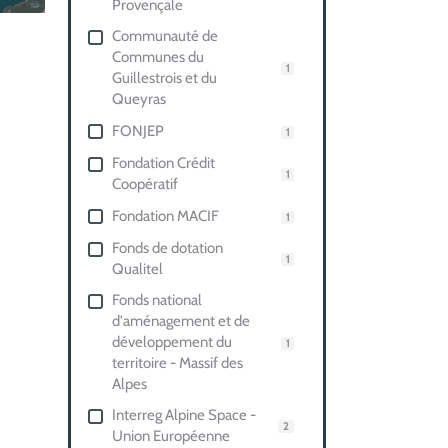
Provençale
Communauté de
Communes du
1
Guillestrois et du
Queyras
FONJEP
1
Fondation Crédit
1
Coopératif
Fondation MACIF
1
Fonds de dotation
1
Qualitel
Fonds national
d'aménagement et de
développement du
1
territoire - Massif des
Alpes
Interreg Alpine Space -
2
Union Européenne