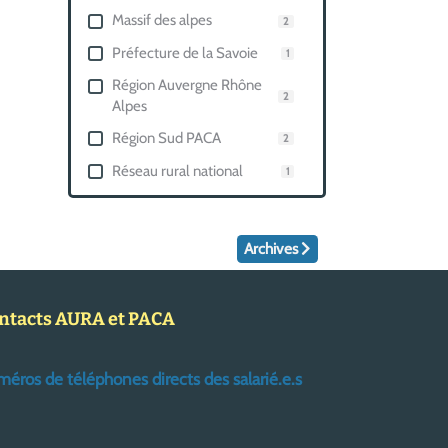
Massif des alpes
2
Préfecture de la Savoie
1
Région Auvergne Rhône
2
Alpes
Région Sud PACA
2
Réseau rural national
1
Archives
ntacts AURA et PACA
éros de téléphones directs des salarié.e.s