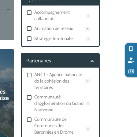
Accompagnement
1
collaboratif
Animation de réseau
4
Stratégie territoriale
1
Partenaires
ANCT - Agence nationale
de la cohésion des
3
territoires
es
Communauté
aise
d'agglomération du Grand
1
Narbonne
Communauté de
Communes des
1
Baronnies en Drôme