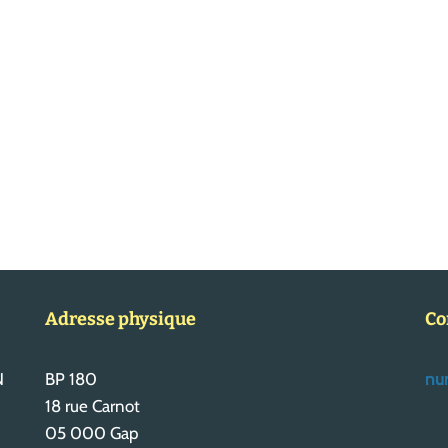
Adresse physique
Co
N
BP 180
num
18 rue Carnot
05 000 Gap