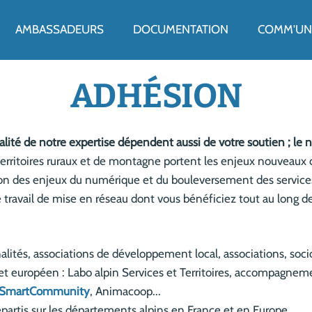
ENU
AMBASSADEURS
DOCUMENTATION
COMM'UN 
ADHÉSION
alité de notre expertise dépendent aussi de votre soutien ; l
 territoires ruraux et de montagne portent les enjeux nouveaux 
ion des enjeux du numérique et du bouleversement des service
e travail de mise en réseau dont vous bénéficiez tout au long d
tés, associations de développement local, associations, sociop
jet européen : Labo alpin Services et Territoires, accompagnem
SmartCommunity
, Animacoop...
épartis sur les départements alpins en France et en Europe,