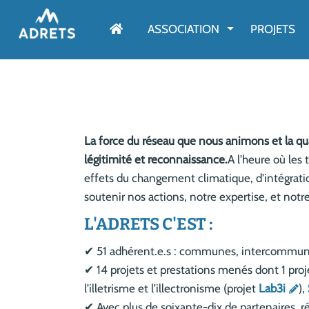
AFFICHER LE M
ASSOCIATION
PROJETS
La force du réseau que nous animons et la qu
légitimité et reconnaissance.
A l'heure où les
effets du changement climatique, d'intégrat
soutenir nos actions, notre expertise, et notr
L'ADRETS C'EST :
✔ 51 adhérent.e.s : communes, intercommunali
✔ 14 projets et prestations menés dont 1 pro
l'illetrisme et l'illectronisme (projet
Lab3i
),
✔ Avec plus de soixante-dix de partenaires, r