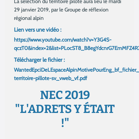
La sélection du territoire pilote aura lieu le mardi
29 janvier 2019, par le Groupe de réflexion
régional alpin
Lien vers une vidéo :
https://www.youtube.com/watch?v=Y3G4S-
qczT0&index=2&list=PLocST8_B8egYdcnrG7EmMFZ4
Télécharger le fichier :
WantedEpciDeLEspaceAlpinMotivePourEng_bf_fichier_
territoire-pillote-sv_vweb_vf.pdf
NEC 2019
"L'ADRETS Y ÉTAIT
!"