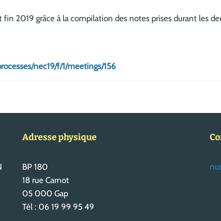
t fin 2019 grâce à la compilation des notes prises durant les de
rocesses/nec19/f/1/meetings/156
Adresse physique
Co
N
BP 180
num
18 rue Carnot
05 000 Gap
Tél : 06 19 99 95 49