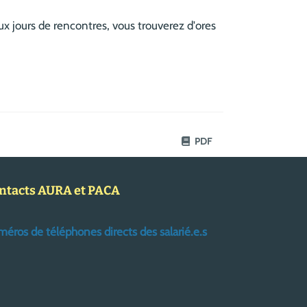
ux jours de rencontres, vous trouverez d'ores
PDF
ntacts AURA et PACA
éros de téléphones directs des salarié.e.s