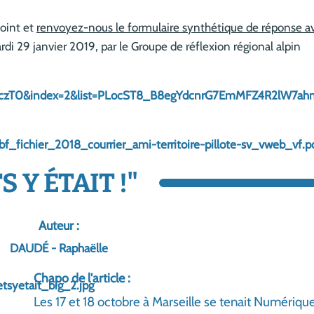
joint et
renvoyez-nous le formulaire synthétique de réponse ava
mardi 29 janvier 2019, par le Groupe de réflexion régional alpin
-qczT0&index=2&list=PLocST8_B8egYdcnrG7EmMFZ4R2lW7a
fichier_2018_courrier_ami-territoire-pillote-sv_vweb_vf.p
 Y ÉTAIT !"
Auteur :
DAUDÉ - Raphaëlle
Chapo de l'article :
Les 17 et 18 octobre à Marseille se tenait Numér