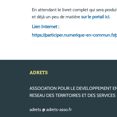
En attendant le livret complet qui sera produi
et déjà un peu de matière
sur le portail ici.
Lien Internet :
https://participer.numerique-en-commun.fr/p
ADRETS
ASSOCIATION POUR LE DEVELOPPEMENT E
RESEAU DES TERRITOIRES ET DES SERVICES
adrets @ adrets-asso.fr