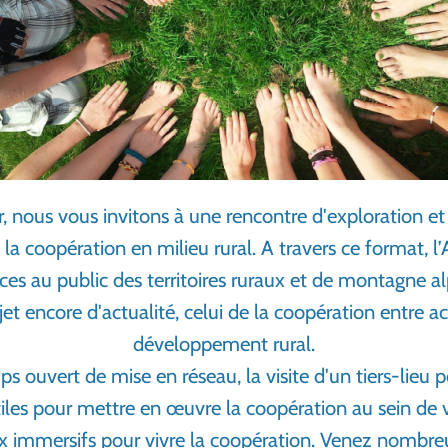
ier, nous vous invitons à une rencontre d'exploration et
la coopération en milieu rural. A travers ce format, l
ices au public des territoires ruraux et de montagne al
et encore d'actualité, celui de la coopération entre a
développement rural.
ps ouvert de mise en réseau, la visite d'un tiers-lieu 
iles pour mettre en œuvre la coopération au sein de vo
x immersifs pour vivre la coopération. Venez nombre