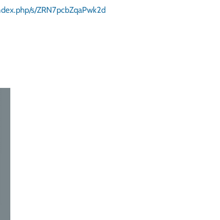
r/index.php/s/ZRN7pcbZqaPwk2d