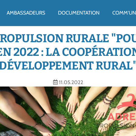
ENU
AMBASSADEURS
DOCUMENTATION
COMM'UN 
PROPULSION RURALE "PO
N 2022 : LA COOPÉRATION
DÉVELOPPEMENT RURAL
11.05.2022