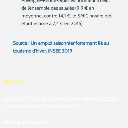
Auvergne-Rhône-Alpes est inférieur à celui
de l’ensemble des salariés (9,9 € en
moyenne, contre 14,1 €, le SMIC horaire net
étant estimé à 7,4 € en 2015).
Source : Un emploi saisonnier fortement lié au
tourisme d'hiver, INSEE 2019
ADRETS
ASSOCIATION POUR LE DEVELOPPEMENT EN RESEAU
DES TERRITOIRES ET DES SERVICES
adrets @ adrets-asso.fr