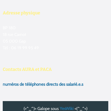
Adresse physique
BP 180
18 rue Carnot
05 000 Gap
Tél : 06 19 99 95 49
Contacts AURA et PACA
numéros de téléphones directs des salarié.e.s
(>^_^)> Galope sous
YesWiki
<(^_^<)