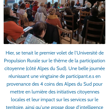
Hier, se tenait le premier volet de l'Université de
Propulsion Rurale sur le thème de la participation
citoyenne (côté Alpes du Sud). Une belle journée
réunissant une vingtaine de participant.e.s en
provenance des 4 coins des Alpes du Sud pour
mettre en lumière des initiatives citoyennes
locales et leur impact sur les services sur le
territoire, ainsi qu'une grosse dose d'intelligence