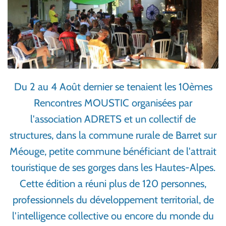
Du 2 au 4 Août dernier se tenaient les 10èmes
Rencontres MOUSTIC organisées par
l'association ADRETS et un collectif de
structures, dans la commune rurale de Barret sur
Méouge, petite commune bénéficiant de l'attrait
touristique de ses gorges dans les Hautes-Alpes.
Cette édition a réuni plus de 120 personnes,
professionnels du développement territorial, de
l'intelligence collective ou encore du monde du