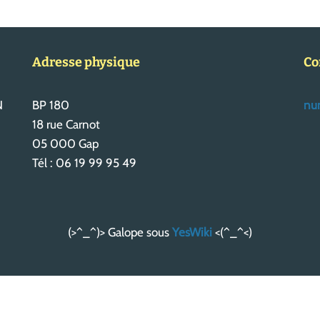
Adresse physique
Co
N
BP 180
num
18 rue Carnot
05 000 Gap
Tél : 06 19 99 95 49
(>^_^)> Galope sous
YesWiki
<(^_^<)