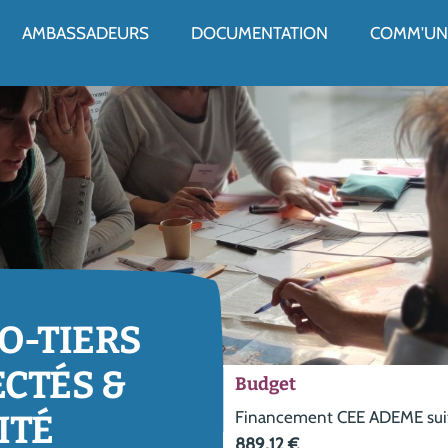
ENU
AMBASSADEURS
DOCUMENTATION
COMM'UN 
RO-TIERS
CTÉS &
Budget
Financement CEE ADEME suite
ITÉ
889,12 €