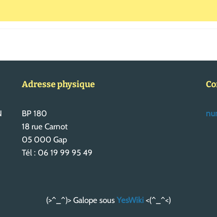
Adresse physique
Co
N
BP 180
num
18 rue Carnot
05 000 Gap
Tél : 06 19 99 95 49
(>^_^)> Galope sous
YesWiki
<(^_^<)