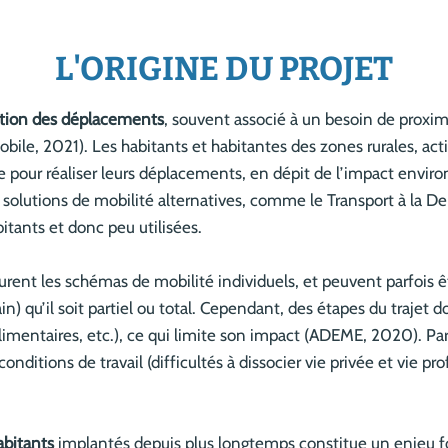
L'ORIGINE DU PROJET
tion des déplacements
, souvent associé à un besoin de proximit
obile, 2021). Les habitants et habitantes des zones rurales, act
le pour réaliser leurs déplacements, en dépit de l’impact envi
 solutions de mobilité alternatives, comme le Transport à la D
tants et donc peu utilisées.
urent les schémas de mobilité individuels, et peuvent parfois êtr
ain) qu’il soit partiel ou total. Cependant, des étapes du trajet 
mentaires, etc.), ce qui limite son impact (ADEME, 2020). Par ai
nditions de travail (difficultés à dissocier vie privée et vie p
abitants
implantés depuis plus longtemps constitue un enjeu fo