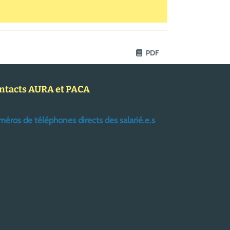
PDF
ntacts AURA et PACA
éros de téléphones directs des salarié.e.s