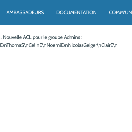
ENU
AMBASSADEURS
DOCUMENTATION
COMM'UN 
 . . Nouvelle ACL pour le groupe Admins :
E\nThomaS\nCelinE\nNoemiE\nNicolasGeiger\nClairE\n