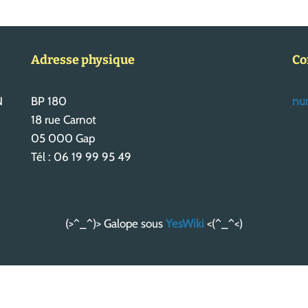
Adresse physique
Co
N
BP 180
num
18 rue Carnot
05 000 Gap
Tél : 06 19 99 95 49
(>^_^)> Galope sous
YesWiki
<(^_^<)