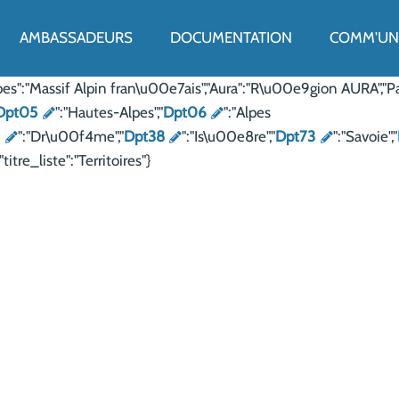
ENU
AMBASSADEURS
DOCUMENTATION
COMM'UN 
,"Alpes":"Massif Alpin fran\u00e7ais","Aura":"R\u00e9gion AURA"
Dpt05
":"Hautes-Alpes","
Dpt06
":"Alpes
6
":"Dr\u00f4me","
Dpt38
":"Is\u00e8re","
Dpt73
":"Savoie","
"titre_liste":"Territoires"}