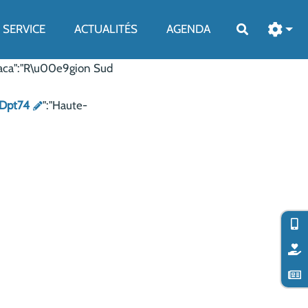
SERVICE
ACTUALITÉS
AGENDA
Rechercher
,"Paca":"R\u00e9gion Sud
Dpt74
":"Haute-