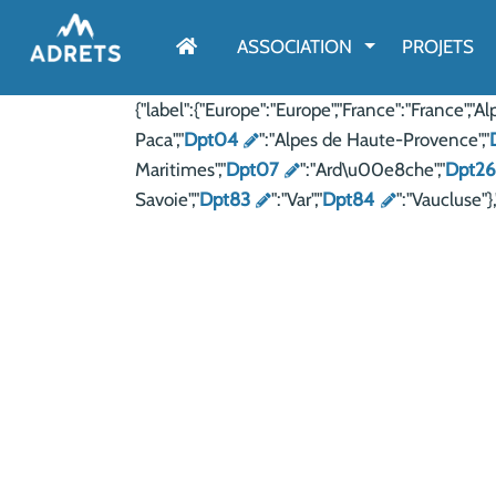
AFFICHER LE M
ASSOCIATION
PROJETS
{"label":{"Europe":"Europe","France":"France"
Paca","
Dpt04
":"Alpes de Haute-Provence","
Maritimes","
Dpt07
":"Ard\u00e8che","
Dpt2
Savoie","
Dpt83
":"Var","
Dpt84
":"Vaucluse"},