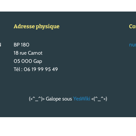
Adresse physique
Co
N
BP 180
num
18 rue Carnot
05 000 Gap
Tél : 06 19 99 95 49
(>^_^)> Galope sous
YesWiki
<(^_^<)