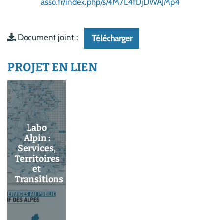
asso.fr/index.php/s/4M7L4fDjDWAJMp4
Document joint :
Télécharger
PROJET EN LIEN
Labo
Alpin :
Services,
Territoires
et
Transitions