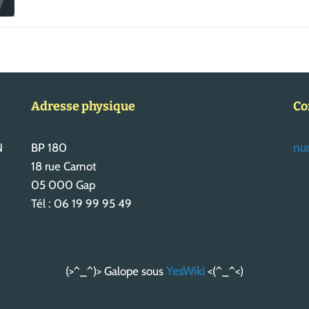
Adresse physique
Co
N
BP 180
num
18 rue Carnot
05 000 Gap
Tél : 06 19 99 95 49
(>^_^)> Galope sous
YesWiki
<(^_^<)