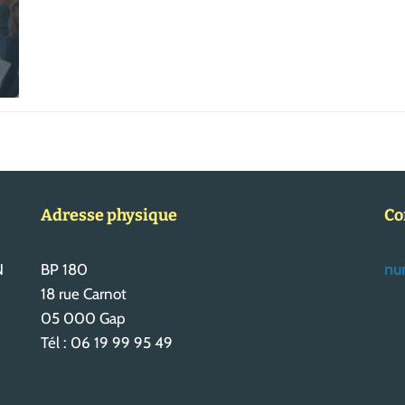
Adresse physique
Co
N
BP 180
num
18 rue Carnot
05 000 Gap
Tél : 06 19 99 95 49