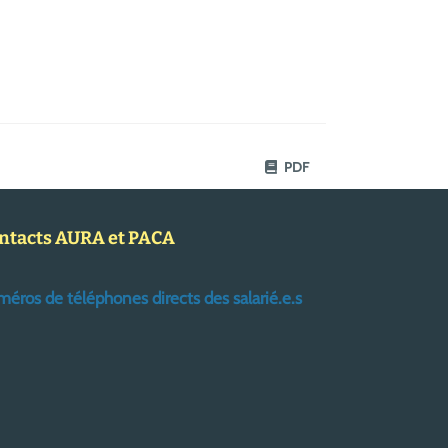
PDF
ntacts AURA et PACA
éros de téléphones directs des salarié.e.s