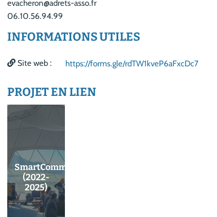
evacheron@adrets-asso.fr
06.10.56.94.99
INFORMATIONS UTILES
Site web :
https://forms.gle/rdTW1kveP6aFxcDc7
PROJET EN LIEN
SmartCommunity
(2022-
2025)