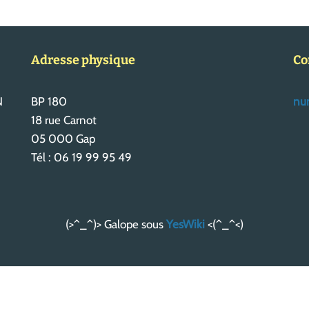
Adresse physique
Co
N
BP 180
num
18 rue Carnot
05 000 Gap
Tél : 06 19 99 95 49
(>^_^)> Galope sous
YesWiki
<(^_^<)