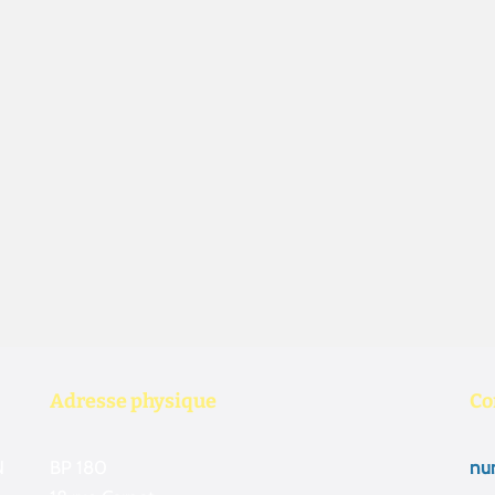
Adresse physique
Co
N
BP 180
num