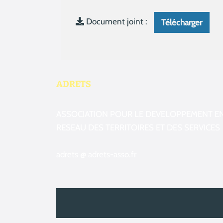
Document joint :
Télécharger
ADRETS
ASSOCIATION POUR LE DEVELOPPEMENT E
RESEAU DES TERRITOIRES ET DES SERVICES
adrets @ adrets-asso.fr