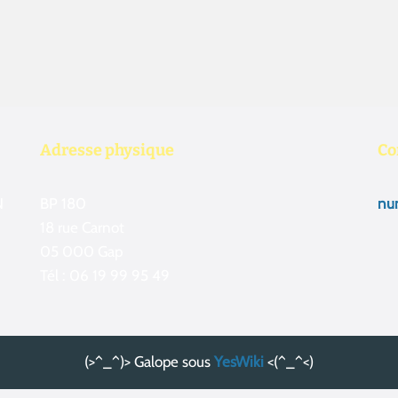
Adresse physique
Co
N
BP 180
num
18 rue Carnot
05 000 Gap
Tél : 06 19 99 95 49
(>^_^)> Galope sous
YesWiki
<(^_^<)