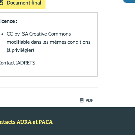
Document final
icence :
CC-by-SA Creative Commons
modifiable dans les mêmes conditions
(à privilégier)
ontact :
ADRETS
PDF
ntacts AURA et PACA