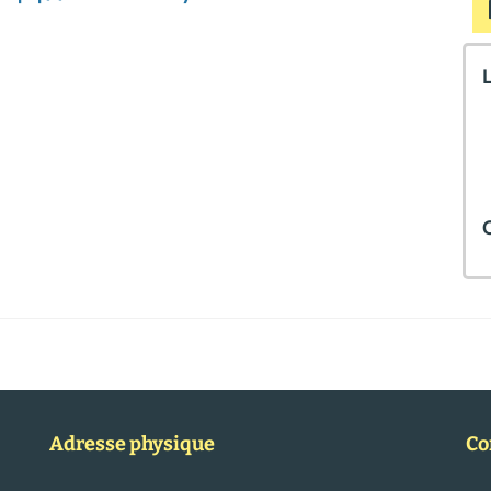
L
C
Adresse physique
Co