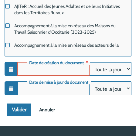
AJITeR : Accueil des Jeunes Adultes et de leurs Initiatives
dans les Territoires Ruraux
Accompagnement à la mise en réseau des Maisons du
Travail Saisonnier d’Occitanie (2023-2025)
Accompagnement à la mise en réseau des acteurs de la
petite enfance, de l'enfance et de la jeunesse dans le
Champsaur Valgaudemar
Date de création du document
AlpSatellites
Date de mise à jour du document
Animacoop - Formation pour animer des projets
collaboratifs
Animation France Services Savoie
Valider
Annuler
Animation des Espaces saisonniers de Tarentaise
Animation du Forum du Réseau Rural PACA en