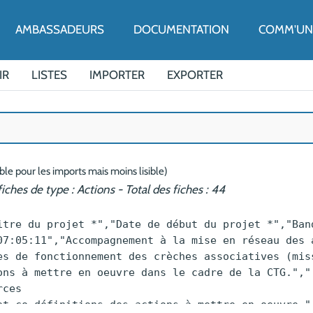
ENU
AMBASSADEURS
DOCUMENTATION
COMM'UN 
IR
LISTES
IMPORTER
EXPORTER
able pour les imports mais moins lisible)
fiches de type : Actions - Total des fiches : 44
s/AccompagnementALaMiseEnReseauDesActeurs_imagebf_image1_CCChampsaurValgoLogo_20250615205246_20250615205246.png,"""Animation de réseau""","Dans le cadre de la mise en oeuvre de la CTG - Convention Territoriale Globale - la communauté de communes du Champsaur Valgaudemar souhaite mettre en place une dynamique de réseau et de coopération entre les acteurs de la petite enfance, de l'enfance et de la jeunesse. Elle est appuyée par l'équipe de l'ADRETS dans la mise en place de la démarche",https://adrets-asso.fr/files/AccompagnementALaMiseEnReseauDesActeurs_imagebf_image_Facteurs_Russite_Dmarche_1_20250615205246_20250615205246.jpeg,"Faciliter les échanges et le travail en coopération entre les structures et avec la collectivité. "," - Mise en place et animation de groupe de travail thématiques : prix des places crèches/ ALS | relation bénévoles - direction | lien associations - élus.
 - Temps d'information sur les modes de fonctionnement des crèches associatives (mission assurées par Alpaje-ACEPP 05)
 - Pr