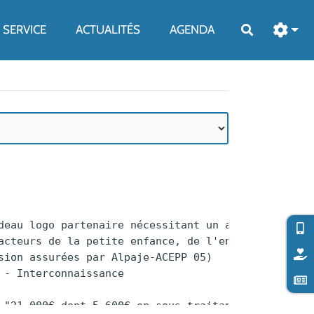
SERVICE
ACTUALITÉS
AGENDA
Rechercher
éconisations et pistes d'actions à mettre en oeuvre dans le cadre de la CTG."," - Interconnaissance
 - Partage d'expériences et ressources
 - Identification des enjeux clés et co-définitions des actions à mettre en oeuvre.","21 000€ dont 5 600€ en sous-traitance","De janvier à décembre 2025",,,05500,"Saint Bonnet en Champsaur","{""latitude"":""44.6826655"",""longitude"":""6.0746068"",""geometries"":""""}","""Communauté de Communes du Champsaur Valgaudemar""",ADRETS,,,
"01/02/2024 14:37:32","19/02/2025 11:02:13","Accompagnement à la mise en réseau des Maisons du Travail Saisonnier d’Occitanie (2023-2025)",2023-10-01,https://adrets-asso.fr/files/PrestationDaccompagnementALaPrefiguration_imagebf_image1_LogoMSO_20250219110212_20250219110212.png,"""Animation de réseau""","De novembre 2023 à octobre 2024, l'ADRETS accompagne la structuration en réseau des 10 maisons du travail saisonnier d'Occitanie, avec pour objectif final la création d'un centre de ressources pour ces structures.",https://adrets-asso.fr