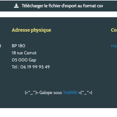
Télécharger le fichier d'export au format csv
Adresse physique
Co
N
BP 180
num
18 rue Carnot
05 000 Gap
Tél : 06 19 99 95 49
(>^_^)> Galope sous
YesWiki
<(^_^<)