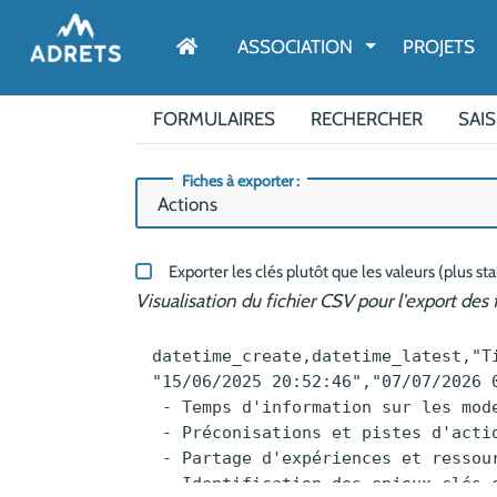
AFFICHER LE M
ASSOCIATION
PROJETS
FORMULAIRES
RECHERCHER
SAIS
Fiches à exporter :
Exporter les clés plutôt que les valeurs (plus st
Visualisation du fichier CSV pour l'export des 
datetime_create,datetime_latest,"Titre du projet *","Date de début du projet *","Bandeau logo partenaire nécessitant un affichage en haut de page","Type d'action",Résumé,"Image de présentation (400*300px) *",Objectifs,Description,Enjeux,Budget,"Durée et déroulé","Site Web",Adresse,"Code postal",Ville,"Géolocalisation de l'adresse",Partenaires,"Référent.e.s *","Témoignage des partenaires","Le projet est-il toujours d'actualité ?","Priorité (numéro pour la ligne, lettre pour la colonne)"
"15/06/2025 20:52:46","07/07/2026 07:05:11","Accompagnement à la mise en réseau des acteurs de la petite enfance, de l'enfance et de la jeunesse dans le Champsaur Valgaudemar",2006-07-18,https://adrets-asso.fr/file