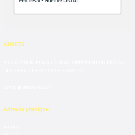
Percheval - Noémie Lechat
ADRETS
ASSOCIATION POUR LE DEVELOPPEMENT EN RESEAU
DES TERRITOIRES ET DES SERVICES
adrets @ adrets-asso.fr
Adresse physique
BP 180