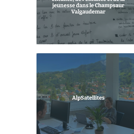
jeunesse dans le Champsaur
Valgaudemar
AlpSatellites