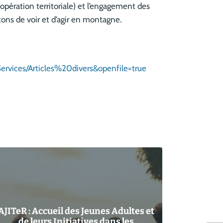
opération territoriale) et l’engagement des
ons de voir et d’agir en montagne.
_Services/Articles%20divers&openfile=true
AJITeR : Accueil des Jeunes Adultes et
de leurs Initiatives dans les