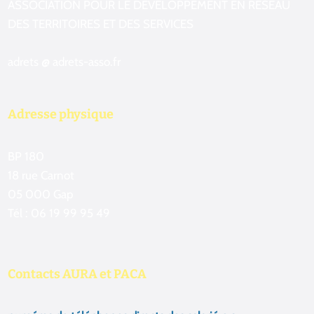
ASSOCIATION POUR LE DEVELOPPEMENT EN RESEAU
DES TERRITOIRES ET DES SERVICES
adrets @ adrets-asso.fr
Adresse physique
BP 180
18 rue Carnot
05 000 Gap
Tél : 06 19 99 95 49
Contacts AURA et PACA