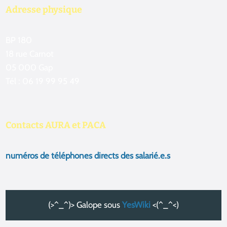
Adresse physique
BP 180
18 rue Carnot
05 000 Gap
Tél : 06 19 99 95 49
Contacts AURA et PACA
numéros de téléphones directs des salarié.e.s
(>^_^)> Galope sous
YesWiki
<(^_^<)