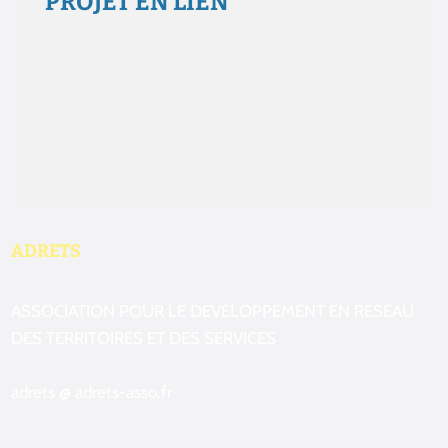
PROJET EN LIEN
Aucun résultat
ADRETS
ASSOCIATION POUR LE DEVELOPPEMENT EN RESEAU
DES TERRITOIRES ET DES SERVICES
adrets @ adrets-asso.fr