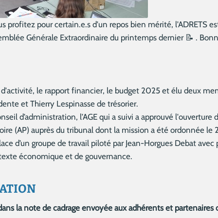
ous profitez pour certain.e.s d'un repos bien mérité, l'ADRETS est
semblée Générale Extraordinaire du printemps dernier 📝 . Bonne
d'activité, le rapport financier, le budget 2025 et élu deux me
nte et Thierry Lespinasse de trésorier.
seil d’administration, l’AGE qui a suivi a approuvé l'ouvertur
oire (AP) auprès du tribunal dont la mission a été ordonnée le 
e d’un groupe de travail piloté par Jean-Horgues Debat avec pou
ntexte économique et de gouvernance.
UATION
é dans la note de cadrage envoyée aux adhérents et partenaires