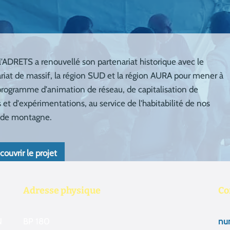
Adresse physique
Co
N
BP 180
num