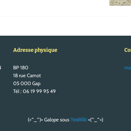
Adresse physique
Co
N
BP 180
num
18 rue Carnot
05 000 Gap
Tél : 06 19 99 95 49
(>^_^)> Galope sous
YesWiki
<(^_^<)