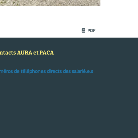
PDF
ntacts AURA et PACA
éros de téléphones directs des salarié.e.s